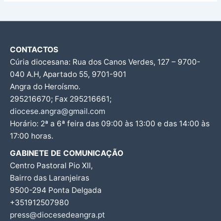
CONTACTOS
Cúria diocesana: Rua dos Canos Verdes, 127 – 9700-
040 A.H, Apartado 55, 9701-901
Angra do Heroísmo.
295216670; Fax 295216661;
diocese.angra@gmail.com
Horário: 2ª a 6ª feira das 09:00 às 13:00 e das 14:00 às
17:00 horas.
GABINETE DE COMUNICAÇÃO
Centro Pastoral Pio XII,
Bairro das Laranjeiras
9500-294 Ponta Delgada
+351912507980
press@diocesedeangra.pt