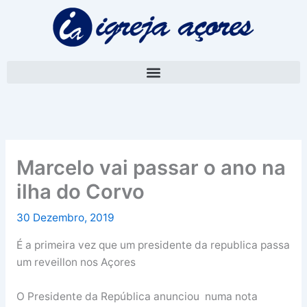
Skip
A
to
r
content
q
u
i
v
o
Marcelo vai passar o ano na
ilha do Corvo
30 Dezembro, 2019
É a primeira vez que um presidente da republica passa
um reveillon nos Açores
O Presidente da República anunciou numa nota