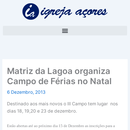
Skip
A
to
r
content
q
u
i
v
o
Matriz da Lagoa organiza
Campo de Férias no Natal
6 Dezembro, 2013
Destinado aos mais novos o III Campo tem lugar nos
dias 18, 19,20 e 23 de dezembro.
Estão abertas até ao próximo dia 15 de Dezembro as inscrições para a