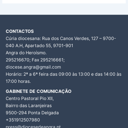
CONTACTOS
Cúria diocesana: Rua dos Canos Verdes, 127 – 9700-
040 A.H, Apartado 55, 9701-901
Angra do Heroísmo.
295216670; Fax 295216661;
diocese.angra@gmail.com
Horário: 2ª a 6ª feira das 09:00 às 13:00 e das 14:00 às
17:00 horas.
GABINETE DE COMUNICAÇÃO
Centro Pastoral Pio XII,
Bairro das Laranjeiras
9500-294 Ponta Delgada
+351912507980
press@diocesedeangra.pt