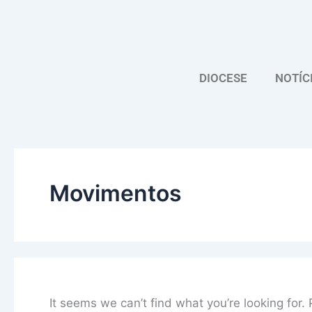
Skip
Search
to
for:
content
DIOCESE
NOTÍC
Movimentos
It seems we can’t find what you’re looking for.