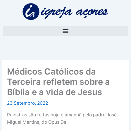
Skip
A
to
r
content
q
u
i
v
o
Médicos Católicos da
Terceira refletem sobre a
Bíblia e a vida de Jesus
23 Setembro, 2022
Palestras são feitas hoje e amanhã pelo padre José
Miguel Martins, do Opus Dei