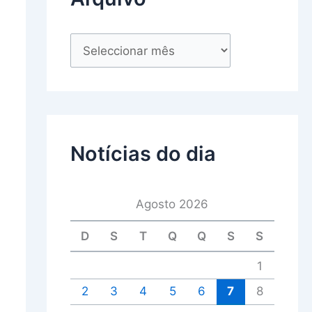
Notícias do dia
Agosto 2026
D
S
T
Q
Q
S
S
1
2
3
4
5
6
7
8