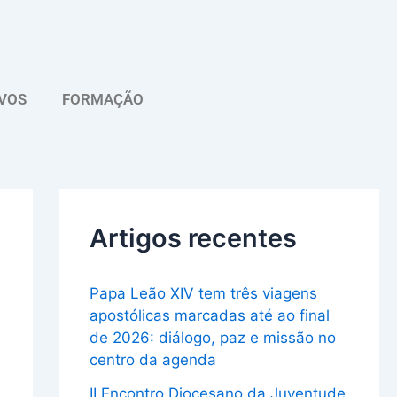
A
r
q
VOS
FORMAÇÃO
u
i
v
o
Artigos recentes
Papa Leão XIV tem três viagens
apostólicas marcadas até ao final
de 2026: diálogo, paz e missão no
centro da agenda
II Encontro Diocesano da Juventude