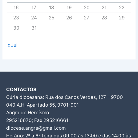
16
17
18
19
20
21
22
23
24
25
26
27
28
29
30
31
« Jul
CONTACTOS
Cúria diocesana: Rua dos Canos Verdes, 127 – 9700-
040 A.H, Apartado 55, 9701-901
Angra do Heroísmo.
295216670; Fax 295216661;
diocese.angra@gmail.com
Horário: 2ª a 6ª feira das 09:00 às 13:00 e das 14:00 às