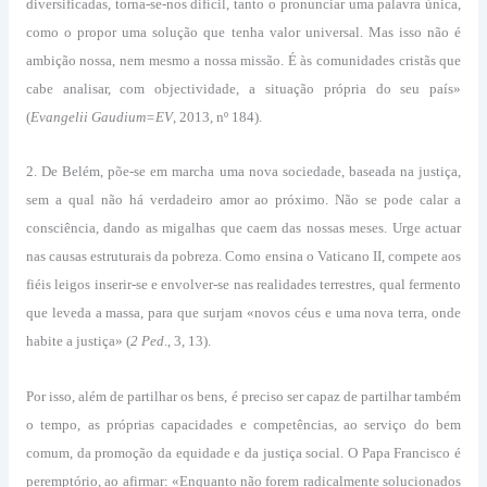
diversificadas, torna-se-nos difícil, tanto o pronunciar uma palavra única,
como o propor uma solução que tenha valor universal. Mas isso não é
ambição nossa, nem mesmo a nossa missão. É às comunidades cristãs que
cabe analisar, com objectividade, a situação própria do seu país»
(
Evangelii Gaudium=EV
, 2013, nº 184).
2. De Belém, põe-se em marcha uma nova sociedade, baseada na justiça,
sem a qual não há verdadeiro amor ao próximo. Não se pode calar a
consciência, dando as migalhas que caem das nossas meses. Urge actuar
nas causas estruturais da pobreza. Como ensina o Vaticano II, compete aos
fiéis leigos inserir-se e envolver-se nas realidades terrestres, qual fermento
que leveda a massa, para que surjam «novos céus e uma nova terra, onde
habite a justiça» (
2 Ped
., 3, 13).
Por isso, além de partilhar os bens, é preciso ser capaz de partilhar também
o tempo, as próprias capacidades e competências, ao serviço do bem
comum, da promoção da equidade e da justiça social. O Papa Francisco é
peremptório, ao afirmar: «Enquanto não forem radicalmente solucionados