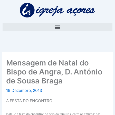
Skip
A
to
r
content
q
u
i
v
o
Mensagem de Natal do
Bispo de Angra, D. António
de Sousa Braga
19 Dezembro, 2013
A FESTA DO ENCONTRO.
Natal é a festa do encontro: no seio da família e entre os amigos; nas