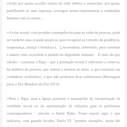
vivido por quem escolhe estilos de vida sóbrios e essenciais, por quem,
partilhando as suas riquezas, consegue assim experimentar a comunhão
fraterna com os outros…
«A crise actual, com pesadas consequências para as vidas da pessoas, pode
ser também uma ocasião propícia, para recuperar as virtudes da prudência,
temperança, justiça e fortaleza (…), necessárias, sobretudo, para construir
e manter uma sociedade à medida da dignidade humana… É mais do que
sabido – continua o Papa – que a produção actual é suficiente e, todavia,
há milhões de pessoas, que sofrem e morrem de fome, o que constitui um
verdadeiro escândalo», a que não podemos ficar indiferentes (
Mensagem
para o Dia Mundial da Paz 2014
).
«Nem o Papa, nem a Igreja possuem o monopólio da interpretação da
realidade social ou da apresentação de soluções para os problemas
contemporâneos – adverte o Santo Padre. Posso repetir aqui o que
indicava, com grande lucidez, Paulo VI: “perante situações, assim tão