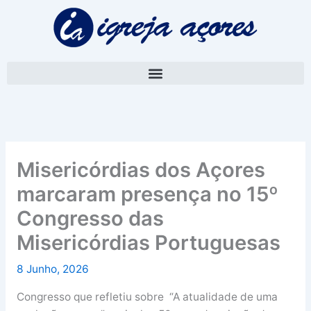
Skip
A
to
r
content
q
u
i
v
o
Misericórdias dos Açores
marcaram presença no 15º
Congresso das
Misericórdias Portuguesas
8 Junho, 2026
Congresso que refletiu sobre “A atualidade de uma