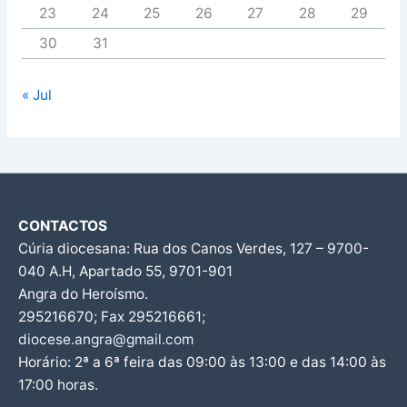
23
24
25
26
27
28
29
30
31
« Jul
CONTACTOS
Cúria diocesana: Rua dos Canos Verdes, 127 – 9700-
040 A.H, Apartado 55, 9701-901
Angra do Heroísmo.
295216670; Fax 295216661;
diocese.angra@gmail.com
Horário: 2ª a 6ª feira das 09:00 às 13:00 e das 14:00 às
17:00 horas.