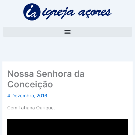
Skip
A
to
r
content
q
u
i
v
o
Nossa Senhora da
Conceição
4 Dezembro, 2016
Com Tatiana Ourique.