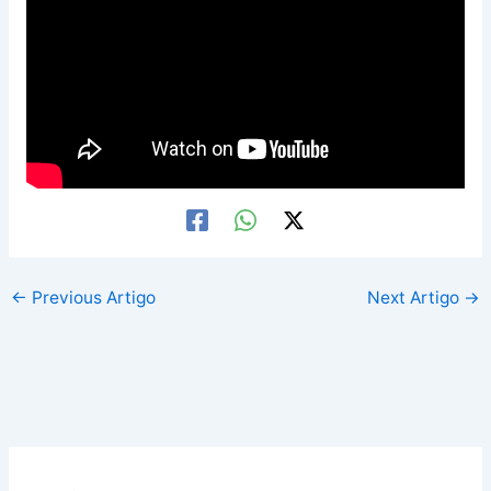
←
Previous Artigo
Next Artigo
→