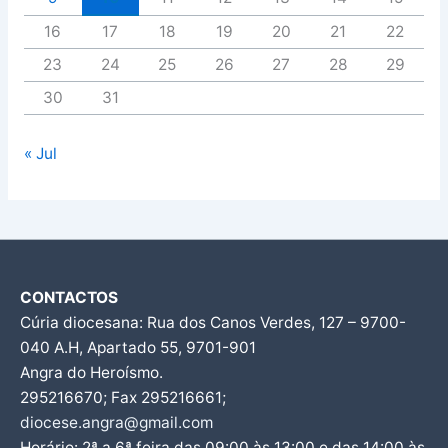
16
17
18
19
20
21
22
23
24
25
26
27
28
29
30
31
« Jul
CONTACTOS
Cúria diocesana: Rua dos Canos Verdes, 127 – 9700-
040 A.H, Apartado 55, 9701-901
Angra do Heroísmo.
295216670; Fax 295216661;
diocese.angra@gmail.com
Horário: 2ª a 6ª feira das 09:00 às 13:00 e das 14:00 às