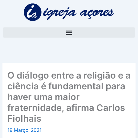
Skip
A
to
r
content
q
u
i
v
o
O diálogo entre a religião e a
ciência é fundamental para
haver uma maior
fraternidade, afirma Carlos
Fiolhais
19 Março, 2021