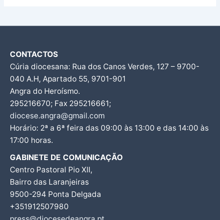
CONTACTOS
Cúria diocesana: Rua dos Canos Verdes, 127 – 9700-
040 A.H, Apartado 55, 9701-901
Angra do Heroísmo.
295216670; Fax 295216661;
diocese.angra@gmail.com
Horário: 2ª a 6ª feira das 09:00 às 13:00 e das 14:00 às
17:00 horas.
GABINETE DE COMUNICAÇÃO
Centro Pastoral Pio XII,
Bairro das Laranjeiras
9500-294 Ponta Delgada
+351912507980
press@diocesedeangra.pt