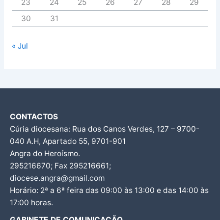
23
24
25
26
27
28
29
30
31
« Jul
CONTACTOS
Cúria diocesana: Rua dos Canos Verdes, 127 – 9700-
040 A.H, Apartado 55, 9701-901
Angra do Heroísmo.
295216670; Fax 295216661;
diocese.angra@gmail.com
Horário: 2ª a 6ª feira das 09:00 às 13:00 e das 14:00 às
17:00 horas.
GABINETE DE COMUNICAÇÃO