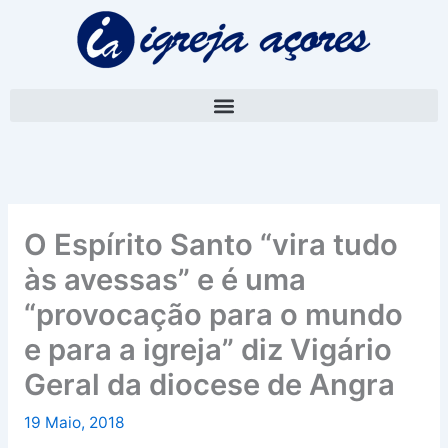
Skip
A
to
r
content
q
u
i
v
o
O Espírito Santo “vira tudo
às avessas” e é uma
“provocação para o mundo
e para a igreja” diz Vigário
Geral da diocese de Angra
19 Maio, 2018