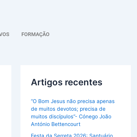
A
r
q
VOS
FORMAÇÃO
u
i
v
o
Artigos recentes
“O Bom Jesus não precisa apenas
de muitos devotos; precisa de
muitos discípulos”- Cónego João
António Bettencourt
Festa da Serreta 2026: Santuário