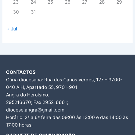
23
24
25
26
27
28
29
30
31
« Jul
CONTACTOS
Cúria diocesana: Rua dos Canos Verdes, 127 – 9700-
040 A.H, Apartado 55, 9701-901
Angra do Heroísmo.
295216670; Fax 295216661;
diocese.angra@gmail.com
Horário: 2ª a 6ª feira das 09:00 às 13:00 e das 14:00 às
17:00 horas.