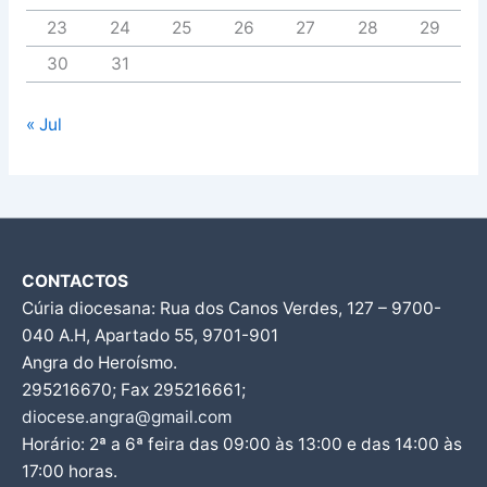
23
24
25
26
27
28
29
30
31
« Jul
CONTACTOS
Cúria diocesana: Rua dos Canos Verdes, 127 – 9700-
040 A.H, Apartado 55, 9701-901
Angra do Heroísmo.
295216670; Fax 295216661;
diocese.angra@gmail.com
Horário: 2ª a 6ª feira das 09:00 às 13:00 e das 14:00 às
17:00 horas.