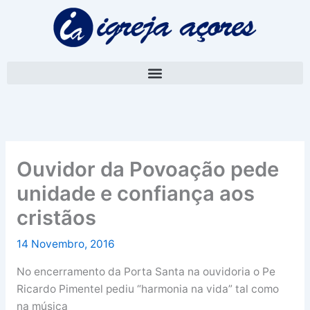
Skip
A
to
r
content
q
u
i
v
o
Ouvidor da Povoação pede
unidade e confiança aos
cristãos
14 Novembro, 2016
No encerramento da Porta Santa na ouvidoria o Pe
Ricardo Pimentel pediu “harmonia na vida” tal como
na música