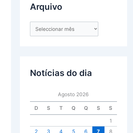
Arquivo
Notícias do dia
Agosto 2026
D
S
T
Q
Q
S
S
1
2
3
4
5
6
7
8