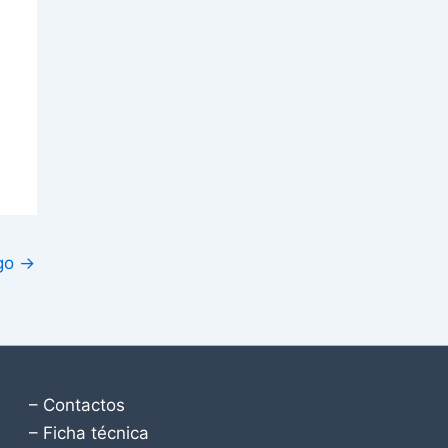
igo
→
– Contactos
– Ficha técnica