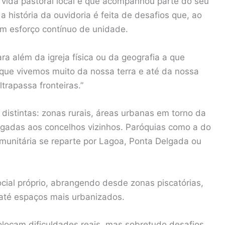
vida pastoral local e que acompanhou parte do seu
a história da ouvidoria é feita de desafios que, ao
um esforço contínuo de unidade.
a além da igreja física ou da geografia a que
que vivemos muito da nossa terra e até da nossa
trapassa fronteiras.”
 distintas: zonas rurais, áreas urbanas em torno da
igadas aos concelhos vizinhos. Paróquias como a do
munitária se reparte por Lagoa, Ponta Delgada ou
cial próprio, abrangendo desde zonas piscatórias,
até espaços mais urbanizados.
colocam dificuldades reais, mas sobretudo desafios