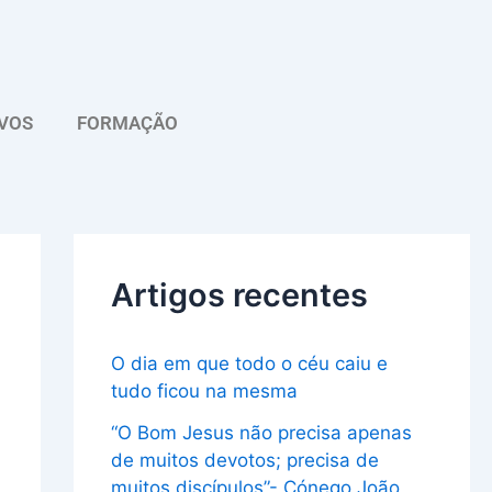
A
r
q
VOS
FORMAÇÃO
u
i
v
o
Artigos recentes
O dia em que todo o céu caiu e
tudo ficou na mesma
“O Bom Jesus não precisa apenas
de muitos devotos; precisa de
muitos discípulos”- Cónego João