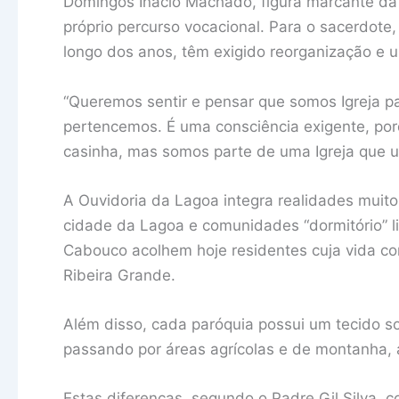
Domingos Inácio Machado, figura marcante da 
próprio percurso vocacional. Para o sacerdote, 
longo dos anos, têm exigido reorganização e 
“Queremos sentir e pensar que somos Igreja par
pertencemos. É uma consciência exigente, por
casinha, mas somos parte de uma Igreja que ul
A Ouvidoria da Lagoa integra realidades muito
cidade da Lagoa e comunidades “dormitório” l
Cabouco acolhem hoje residentes cuja vida co
Ribeira Grande.
Além disso, cada paróquia possui um tecido so
passando por áreas agrícolas e de montanha, 
Estas diferenças, segundo o Padre Gil Silva, 