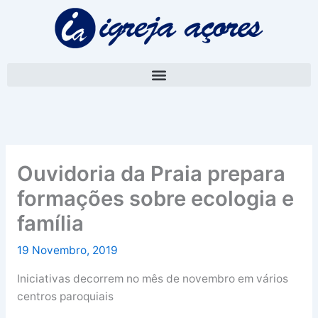
Skip
A
to
r
content
q
u
i
v
o
Ouvidoria da Praia prepara
formações sobre ecologia e
família
19 Novembro, 2019
Iniciativas decorrem no mês de novembro em vários
centros paroquiais