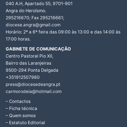
040 A.H, Apartado 55, 9701-901
Angra do Heroísmo.
295216670; Fax 295216661;
diocese.angra@gmail.com
Horário: 2ª a 6ª feira das 09:00 às 13:00 e das 14:00 às
17:00 horas.
GABINETE DE COMUNICAÇÃO
Centro Pastoral Pio XII,
Bairro das Laranjeiras
9500-294 Ponta Delgada
+351912507980
press@diocesedeangra.pt
carmorodeia@hotmail.com
– Contactos
– Ficha técnica
– Quem somos
– Estatuto Editorial