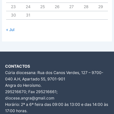
23
24
25
26
27
28
29
30
31
« Jul
CONTACTOS
Cúria diocesana: Rua dos Canos Verdes, 127 – 9700-
040 A.H, Apartado 55, 9701-901
Angra do Heroísmo.
295216670; Fax 295216661;
diocese.angra@gmail.com
Horário: 2ª a 6ª feira das 09:00 às 13:00 e das 14:00 às
17:00 horas.