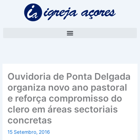
Skip
A
to
r
content
q
u
i
v
o
Ouvidoria de Ponta Delgada
organiza novo ano pastoral
e reforça compromisso do
clero em áreas sectoriais
concretas
15 Setembro, 2016