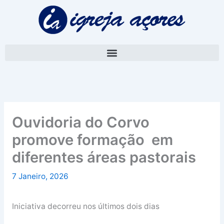
Skip
A
to
r
content
q
u
i
v
o
Ouvidoria do Corvo
promove formação em
diferentes áreas pastorais
7 Janeiro, 2026
Iniciativa decorreu nos últimos dois dias