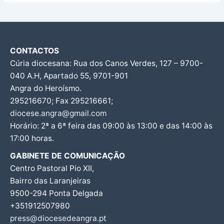
CONTACTOS
Cúria diocesana: Rua dos Canos Verdes, 127 – 9700-
040 A.H, Apartado 55, 9701-901
Angra do Heroísmo.
295216670; Fax 295216661;
diocese.angra@gmail.com
Horário: 2ª a 6ª feira das 09:00 às 13:00 e das 14:00 às
17:00 horas.
GABINETE DE COMUNICAÇÃO
Centro Pastoral Pio XII,
Bairro das Laranjeiras
9500-294 Ponta Delgada
+351912507980
press@diocesedeangra.pt