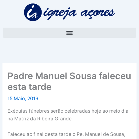
Skip
A
to
r
content
q
u
i
v
o
Padre Manuel Sousa faleceu
esta tarde
15 Maio, 2019
Exéquias fúnebres serão celebradas hoje ao meio dia
na Matriz da Ribeira Grande
Faleceu ao final desta tarde o Pe. Manuel de Sousa,