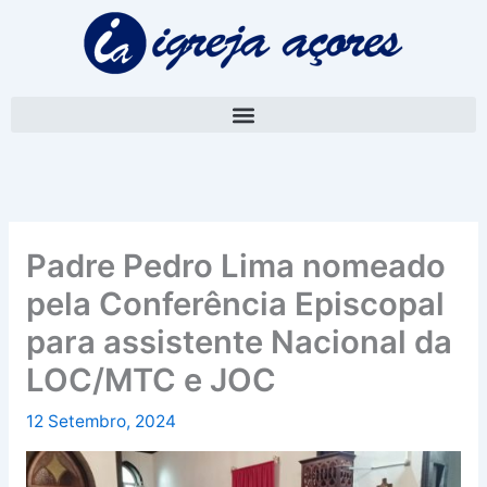
Skip
A
to
r
content
q
u
i
v
o
Padre Pedro Lima nomeado
pela Conferência Episcopal
para assistente Nacional da
LOC/MTC e JOC
12 Setembro, 2024