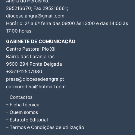
Angra do Heroísmo.
295216670; Fax 295216661;
diocese.angra@gmail.com
Horário: 2ª a 6ª feira das 09:00 às 13:00 e das 14:00 às
17:00 horas.
GABINETE DE COMUNICAÇÃO
Centro Pastoral Pio XII,
Bairro das Laranjeiras
9500-294 Ponta Delgada
+351912507980
press@diocesedeangra.pt
carmorodeia@hotmail.com
– Contactos
– Ficha técnica
– Quem somos
– Estatuto Editorial
– Termos e Condições de utilização