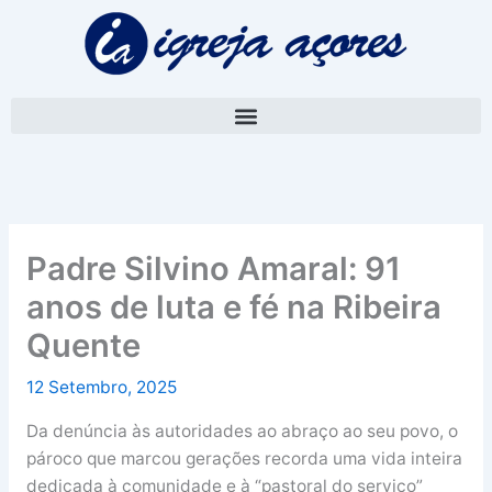
Skip
A
to
r
content
q
u
i
v
o
Padre Silvino Amaral: 91
anos de luta e fé na Ribeira
Quente
12 Setembro, 2025
Da denúncia às autoridades ao abraço ao seu povo, o
pároco que marcou gerações recorda uma vida inteira
dedicada à comunidade e à “pastoral do serviço”