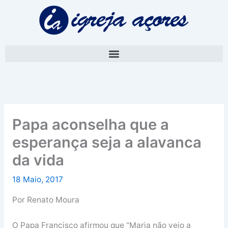
Skip
A
to
r
content
q
u
i
v
o
Papa aconselha que a
esperança seja a alavanca
da vida
18 Maio, 2017
Por Renato Moura
O Papa Francisco afirmou que “Maria não veio a