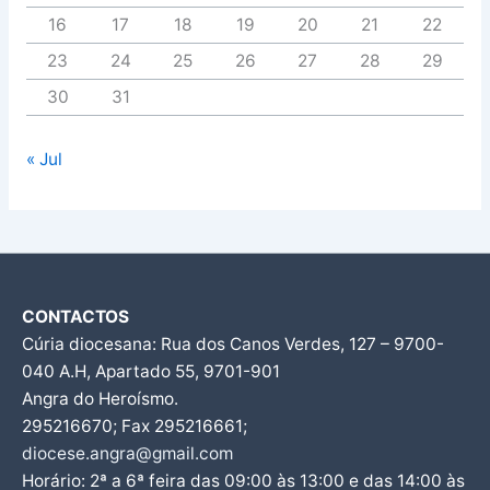
16
17
18
19
20
21
22
23
24
25
26
27
28
29
30
31
« Jul
CONTACTOS
Cúria diocesana: Rua dos Canos Verdes, 127 – 9700-
040 A.H, Apartado 55, 9701-901
Angra do Heroísmo.
295216670; Fax 295216661;
diocese.angra@gmail.com
Horário: 2ª a 6ª feira das 09:00 às 13:00 e das 14:00 às