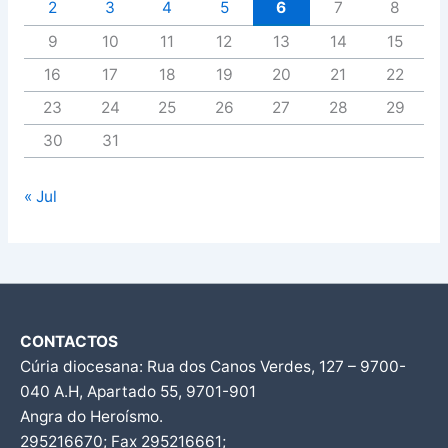
2
3
4
5
6
7
8
9
10
11
12
13
14
15
16
17
18
19
20
21
22
23
24
25
26
27
28
29
30
31
« Jul
CONTACTOS
Cúria diocesana: Rua dos Canos Verdes, 127 – 9700-
040 A.H, Apartado 55, 9701-901
Angra do Heroísmo.
295216670; Fax 295216661;