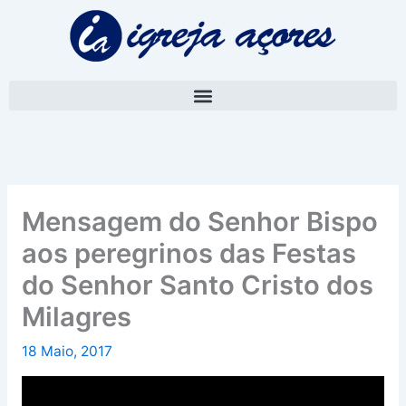
Skip
A
to
r
content
q
u
i
v
o
Mensagem do Senhor Bispo
aos peregrinos das Festas
do Senhor Santo Cristo dos
Milagres
18 Maio, 2017