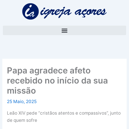
Skip
A
to
r
content
q
u
i
v
o
Papa agradece afeto
recebido no início da sua
missão
25 Maio, 2025
Leão XIV pede “cristãos atentos e compassivos”, junto
de quem sofre