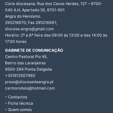
Cúria diocesana: Rua dos Canos Verdes, 127 – 9700-
040 A.H, Apartado 55, 9701-901
Angra do Heroísmo.
295216670; Fax 295216661;
diocese.angra@gmail.com
Horário: 2ª a 6ª feira das 09:00 às 13:00 e das 14:00 às
17:00 horas.
GABINETE DE COMUNICAÇÃO
Centro Pastoral Pio XII,
Bairro das Laranjeiras
9500-294 Ponta Delgada
+351912507980
press@diocesedeangra.pt
carmorodeia@hotmail.com
– Contactos
– Ficha técnica
– Quem somos