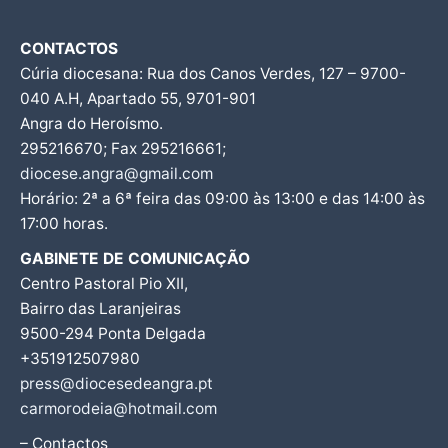
CONTACTOS
Cúria diocesana: Rua dos Canos Verdes, 127 – 9700-
040 A.H, Apartado 55, 9701-901
Angra do Heroísmo.
295216670; Fax 295216661;
diocese.angra@gmail.com
Horário: 2ª a 6ª feira das 09:00 às 13:00 e das 14:00 às
17:00 horas.
GABINETE DE COMUNICAÇÃO
Centro Pastoral Pio XII,
Bairro das Laranjeiras
9500-294 Ponta Delgada
+351912507980
press@diocesedeangra.pt
carmorodeia@hotmail.com
– Contactos