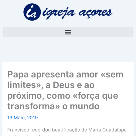
Skip
A
to
r
content
q
u
i
v
o
Papa apresenta amor «sem
limites», a Deus e ao
próximo, como «força que
transforma» o mundo
19 Maio, 2019
Francisco recordou beatificação de Maria Guadalupe