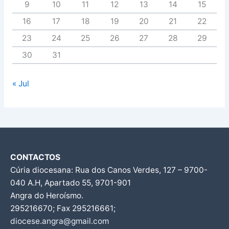
9
10
11
12
13
14
15
16
17
18
19
20
21
22
23
24
25
26
27
28
29
30
31
« Jul
CONTACTOS
Cúria diocesana: Rua dos Canos Verdes, 127 – 9700-
040 A.H, Apartado 55, 9701-901
Angra do Heroísmo.
295216670; Fax 295216661;
diocese.angra@gmail.com