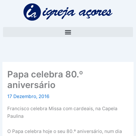
Skip
A
to
r
content
q
u
i
v
o
Papa celebra 80.º
aniversário
17 Dezembro, 2016
Francisco celebra Missa com cardeais, na Capela
Paulina
O Papa celebra hoje o seu 80.º aniversário, num dia