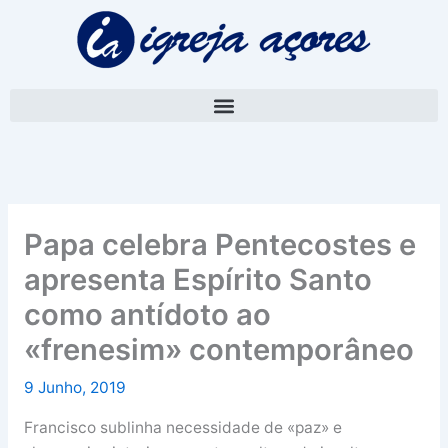
Skip
A
to
r
content
q
u
i
v
o
Papa celebra Pentecostes e
apresenta Espírito Santo
como antídoto ao
«frenesim» contemporâneo
9 Junho, 2019
Francisco sublinha necessidade de «paz» e