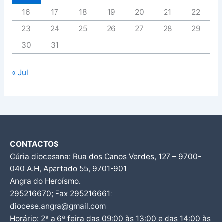
16
17
18
19
20
21
22
23
24
25
26
27
28
29
30
31
« Jul
CONTACTOS
Cúria diocesana: Rua dos Canos Verdes, 127 – 9700-
040 A.H, Apartado 55, 9701-901
Angra do Heroísmo.
295216670; Fax 295216661;
diocese.angra@gmail.com
Horário: 2ª a 6ª feira das 09:00 às 13:00 e das 14:00 às