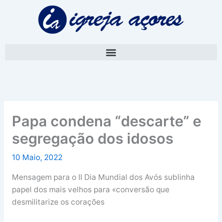
Skip
A
to
r
content
q
u
i
v
o
Papa condena “descarte” e
segregação dos idosos
10 Maio, 2022
Mensagem para o II Dia Mundial dos Avós sublinha
papel dos mais velhos para «conversão que
desmilitarize os corações