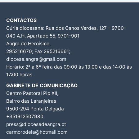
CONTACTOS
Cúria diocesana: Rua dos Canos Verdes, 127 – 9700-
040 A.H, Apartado 55, 9701-901
Angra do Heroísmo.
295216670; Fax 295216661;
diocese.angra@gmail.com
Horário: 2ª a 6ª feira das 09:00 às 13:00 e das 14:00 às
17:00 horas.
GABINETE DE COMUNICAÇÃO
Centro Pastoral Pio XII,
Bairro das Laranjeiras
9500-294 Ponta Delgada
+351912507980
press@diocesedeangra.pt
carmorodeia@hotmail.com