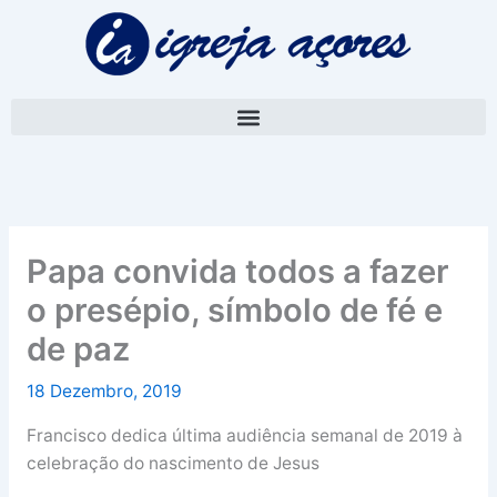
Skip
A
to
r
content
q
u
i
v
o
Papa convida todos a fazer
o presépio, símbolo de fé e
de paz
18 Dezembro, 2019
Francisco dedica última audiência semanal de 2019 à
celebração do nascimento de Jesus