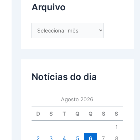
Arquivo
Notícias do dia
Agosto 2026
D
S
T
Q
Q
S
S
1
2
3
4
5
6
7
8