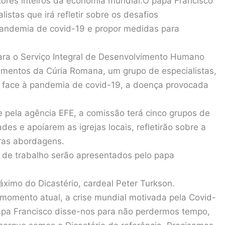
tores inteiros da economia mundial.O papa Francisco
istas que irá refletir sobre os desafios
 pandemia de covid-19 e propor medidas para
ara o Serviço Integral de Desenvolvimento Humano
amentos da Cúria Romana, um grupo de especialistas,
a face à pandemia de covid-19, a doença provocada
 pela agência EFE, a comissão terá cinco grupos de
es e apoiarem as igrejas locais, refletirão sobre a
ras abordagens.
s de trabalho serão apresentados pelo papa
ximo do Dicastério, cardeal Peter Turkson.
momento atual, a crise mundial motivada pela Covid-
papa Francisco disse-nos para não perdermos tempo,