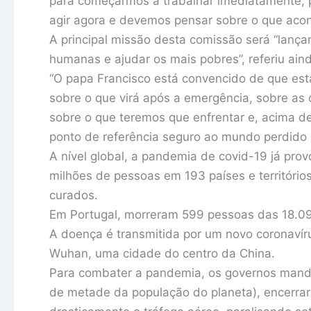
para começarmos a trabalhar imediatamente, p
agir agora e devemos pensar sobre o que acont
A principal missão desta comissão será “lançar 
humanas e ajudar os mais pobres”, referiu aind
“O papa Francisco está convencido de que e
sobre o que virá após a emergência, sobre as
sobre o que teremos que enfrentar e, acima d
ponto de referência seguro ao mundo perdido 
A nível global, a pandemia de covid-19 já pro
milhões de pessoas em 193 países e território
curados.
Em Portugal, morreram 599 pessoas das 18.09
A doença é transmitida por um novo coronavír
Wuhan, uma cidade do centro da China.
Para combater a pandemia, os governos manda
de metade da população do planeta), encerrar