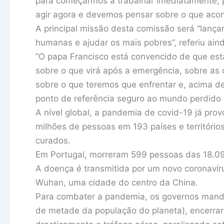
para começarmos a trabalhar imediatamente, p
agir agora e devemos pensar sobre o que acont
A principal missão desta comissão será “lançar 
humanas e ajudar os mais pobres”, referiu aind
“O papa Francisco está convencido de que e
sobre o que virá após a emergência, sobre as
sobre o que teremos que enfrentar e, acima d
ponto de referência seguro ao mundo perdido 
A nível global, a pandemia de covid-19 já pro
milhões de pessoas em 193 países e território
curados.
Em Portugal, morreram 599 pessoas das 18.09
A doença é transmitida por um novo coronavír
Wuhan, uma cidade do centro da China.
Para combater a pandemia, os governos manda
de metade da população do planeta), encerrar