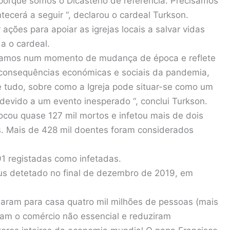
orque somos o Dicastério de referência. Precisamos
ecerá a seguir “, declarou o cardeal Turkson.
ações para apoiar as igrejas locais a salvar vidas
a o cardeal.
stamos num momento de mudança de época e reflete
 consequências económicas e sociais da pandemia,
e tudo, sobre como a Igreja pode situar-se como um
devido a um evento inesperado “, conclui Turkson.
vocou quase 127 mil mortos e infetou mais de dois
s. Mais de 428 mil doentes foram considerados
1 registadas como infetadas.
us detetado no final de dezembro de 2019, em
ram para casa quatro mil milhões de pessoas (mais
am o comércio não essencial e reduziram