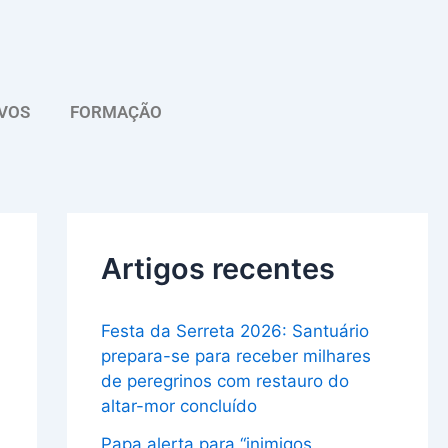
A
r
q
VOS
FORMAÇÃO
u
i
v
o
Artigos recentes
Festa da Serreta 2026: Santuário
prepara-se para receber milhares
de peregrinos com restauro do
altar-mor concluído
Papa alerta para “inimigos