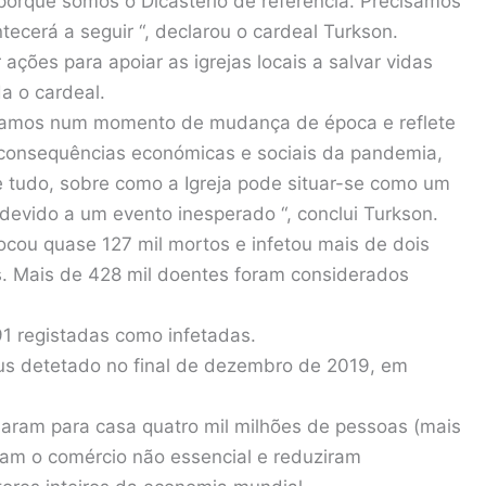
orque somos o Dicastério de referência. Precisamos
ecerá a seguir “, declarou o cardeal Turkson.
ações para apoiar as igrejas locais a salvar vidas
a o cardeal.
stamos num momento de mudança de época e reflete
 consequências económicas e sociais da pandemia,
e tudo, sobre como a Igreja pode situar-se como um
devido a um evento inesperado “, conclui Turkson.
vocou quase 127 mil mortos e infetou mais de dois
s. Mais de 428 mil doentes foram considerados
1 registadas como infetadas.
us detetado no final de dezembro de 2019, em
ram para casa quatro mil milhões de pessoas (mais
am o comércio não essencial e reduziram