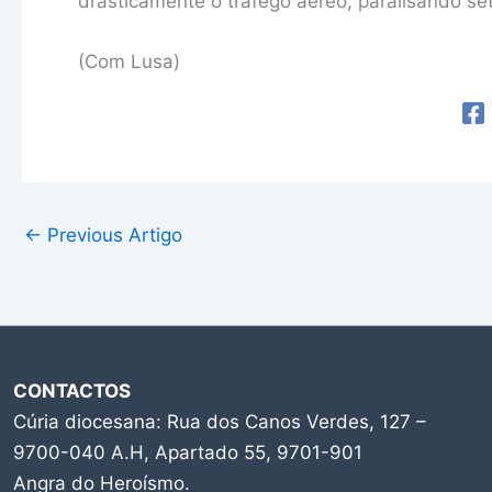
drasticamente o tráfego aéreo, paralisando se
(Com Lusa)
←
Previous Artigo
CONTACTOS
Cúria diocesana: Rua dos Canos Verdes, 127 –
9700-040 A.H, Apartado 55, 9701-901
Angra do Heroísmo.