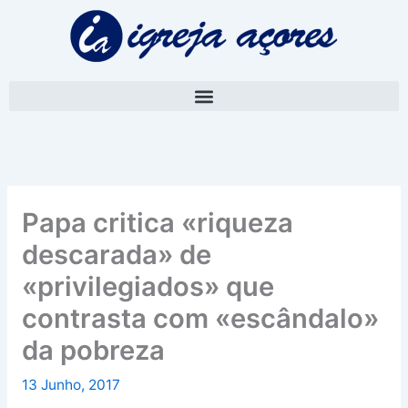
Skip
A
to
r
content
q
u
i
v
o
Papa critica «riqueza
descarada» de
«privilegiados» que
contrasta com «escândalo»
da pobreza
13 Junho, 2017