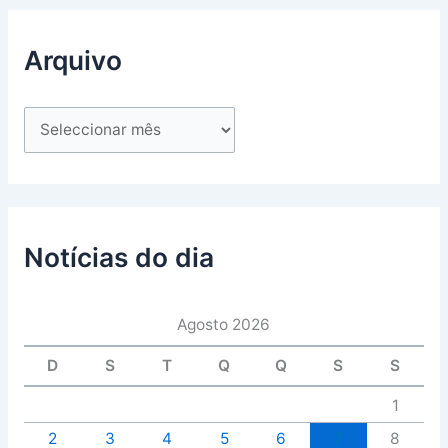
Arquivo
Notícias do dia
Agosto 2026
D
S
T
Q
Q
S
S
1
2
3
4
5
6
7
8