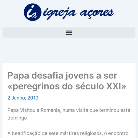
Skip
A
to
r
content
q
u
i
v
o
Papa desafia jovens a ser
«peregrinos do século XXI»
2 Junho, 2019
Papa Visitou a Roménia, numa visita que terminou este
domingo
A beatificação de sete mártires religiosos, o encontro