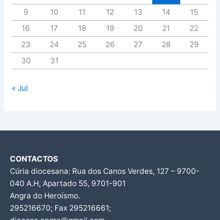
9
10
11
12
13
14
15
16
17
18
19
20
21
22
23
24
25
26
27
28
29
30
31
« Jul
CONTACTOS
Cúria diocesana: Rua dos Canos Verdes, 127 – 9700-
040 A.H, Apartado 55, 9701-901
Angra do Heroísmo.
295216670; Fax 295216661;