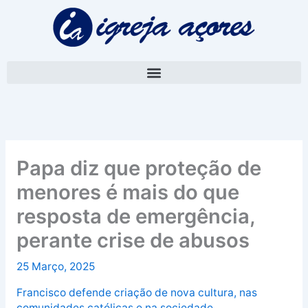
Skip
A
to
r
content
q
u
i
v
o
Papa diz que proteção de
menores é mais do que
resposta de emergência,
perante crise de abusos
25 Março, 2025
Francisco defende criação de nova cultura, nas
comunidades católicas e na sociedade