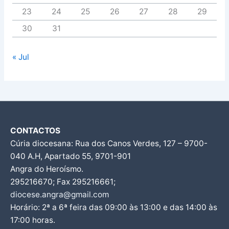
23
24
25
26
27
28
29
30
31
« Jul
CONTACTOS
Cúria diocesana: Rua dos Canos Verdes, 127 – 9700-
040 A.H, Apartado 55, 9701-901
Angra do Heroísmo.
295216670; Fax 295216661;
diocese.angra@gmail.com
Horário: 2ª a 6ª feira das 09:00 às 13:00 e das 14:00 às
17:00 horas.