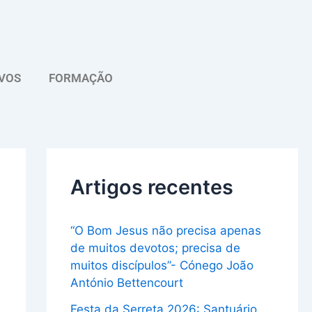
A
r
q
VOS
FORMAÇÃO
u
i
v
o
Artigos recentes
“O Bom Jesus não precisa apenas
de muitos devotos; precisa de
muitos discípulos”- Cónego João
António Bettencourt
Festa da Serreta 2026: Santuário