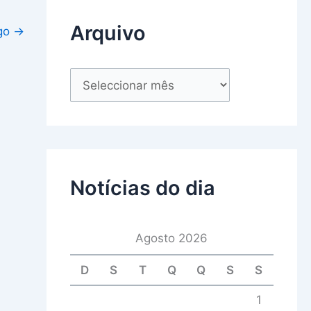
Arquivo
igo
→
Notícias do dia
Agosto 2026
D
S
T
Q
Q
S
S
1