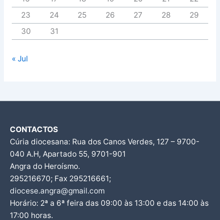
23
24
25
26
27
28
29
30
31
« Jul
CONTACTOS
Cúria diocesana: Rua dos Canos Verdes, 127 – 9700-
040 A.H, Apartado 55, 9701-901
Angra do Heroísmo.
295216670; Fax 295216661;
diocese.angra@gmail.com
Horário: 2ª a 6ª feira das 09:00 às 13:00 e das 14:00 às
17:00 horas.