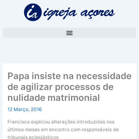
Skip
A
to
r
content
q
u
i
v
o
Papa insiste na necessidade
de agilizar processos de
nulidade matrimonial
12 Março, 2016
Francisco explicou alterações introduzidas nos
últimos meses em encontro com responsáveis de
tribunais eclesiásticos