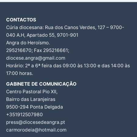
CONTACTOS
Cúria diocesana: Rua dos Canos Verdes, 127 – 9700-
040 A.H, Apartado 55, 9701-901
Angra do Heroísmo.
295216670; Fax 295216661;
diocese.angra@gmail.com
Horário: 2ª a 6ª feira das 09:00 às 13:00 e das 14:00 às
17:00 horas.
GABINETE DE COMUNICAÇÃO
Centro Pastoral Pio XII,
Bairro das Laranjeiras
9500-294 Ponta Delgada
+351912507980
press@diocesedeangra.pt
carmorodeia@hotmail.com