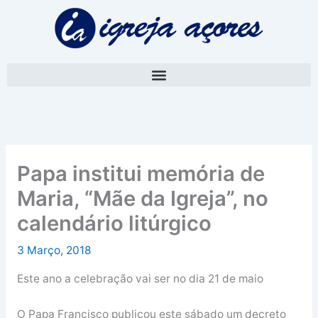
Skip
A
to
r
content
q
u
i
v
o
Papa institui memória de
Maria, “Mãe da Igreja”, no
calendário litúrgico
3 Março, 2018
Este ano a celebração vai ser no dia 21 de maio
O Papa Francisco publicou este sábado um decreto