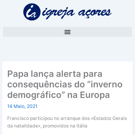
Skip
A
to
r
content
q
u
i
v
o
Papa lança alerta para
consequências do “inverno
demográfico” na Europa
14 Maio, 2021
Francisco participou no arranque dos «Estados Gerais
da natalidade», promovidos na Itália