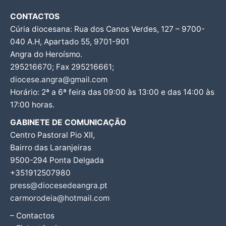
CONTACTOS
Cúria diocesana: Rua dos Canos Verdes, 127 – 9700-
040 A.H, Apartado 55, 9701-901
Angra do Heroísmo.
295216670; Fax 295216661;
diocese.angra@gmail.com
Horário: 2ª a 6ª feira das 09:00 às 13:00 e das 14:00 às
17:00 horas.
GABINETE DE COMUNICAÇÃO
Centro Pastoral Pio XII,
Bairro das Laranjeiras
9500-294 Ponta Delgada
+351912507980
press@diocesedeangra.pt
carmorodeia@hotmail.com
– Contactos