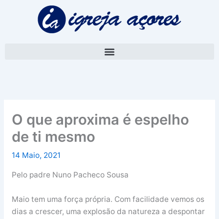
Skip
A
to
r
content
q
u
i
v
o
O que aproxima é espelho
de ti mesmo
14 Maio, 2021
Pelo padre Nuno Pacheco Sousa
Maio tem uma força própria. Com facilidade vemos os
dias a crescer, uma explosão da natureza a despontar