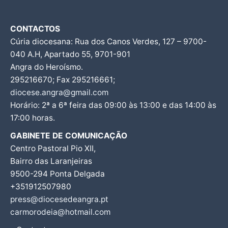
CONTACTOS
Cúria diocesana: Rua dos Canos Verdes, 127 – 9700-
040 A.H, Apartado 55, 9701-901
Angra do Heroísmo.
295216670; Fax 295216661;
diocese.angra@gmail.com
Horário: 2ª a 6ª feira das 09:00 às 13:00 e das 14:00 às
17:00 horas.
GABINETE DE COMUNICAÇÃO
Centro Pastoral Pio XII,
Bairro das Laranjeiras
9500-294 Ponta Delgada
+351912507980
press@diocesedeangra.pt
carmorodeia@hotmail.com