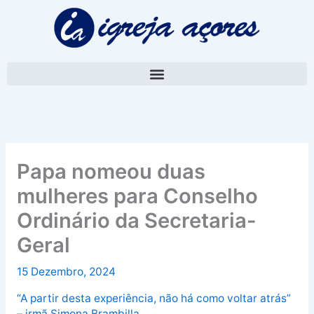
Skip
A
to
r
content
q
u
i
v
o
Papa nomeou duas
mulheres para Conselho
Ordinário da Secretaria-
Geral
15 Dezembro, 2024
“A partir desta experiência, não há como voltar atrás”
– irmã Simona Brambilla