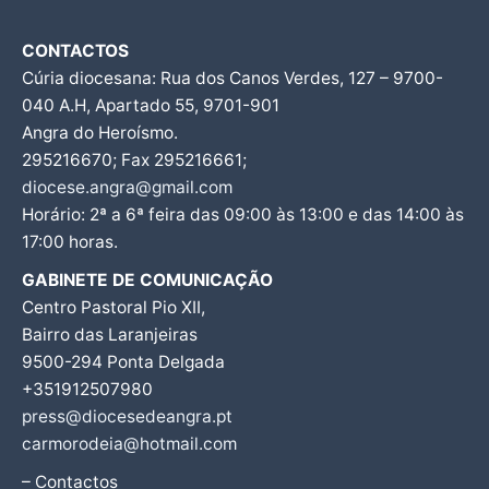
CONTACTOS
Cúria diocesana: Rua dos Canos Verdes, 127 – 9700-
040 A.H, Apartado 55, 9701-901
Angra do Heroísmo.
295216670; Fax 295216661;
diocese.angra@gmail.com
Horário: 2ª a 6ª feira das 09:00 às 13:00 e das 14:00 às
17:00 horas.
GABINETE DE COMUNICAÇÃO
Centro Pastoral Pio XII,
Bairro das Laranjeiras
9500-294 Ponta Delgada
+351912507980
press@diocesedeangra.pt
carmorodeia@hotmail.com
– Contactos