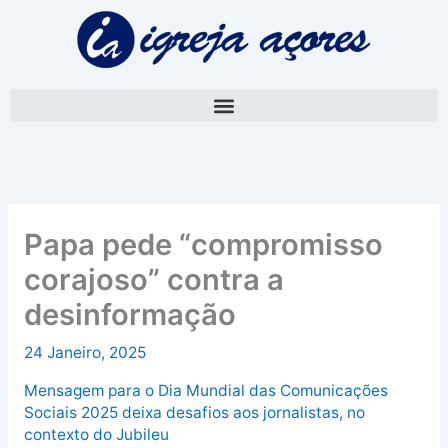
Skip
A
to
r
content
q
u
i
v
o
Papa pede “compromisso
corajoso” contra a
desinformação
24 Janeiro, 2025
Mensagem para o Dia Mundial das Comunicações
Sociais 2025 deixa desafios aos jornalistas, no
contexto do Jubileu