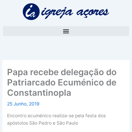
Skip
A
to
r
content
q
u
i
v
o
Papa recebe delegação do
Patriarcado Ecuménico de
Constantinopla
25 Junho, 2019
Encontro ecuménico realiza-se pela festa dos
apóstolos São Pedro e São Paulo