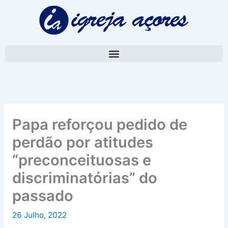
Skip
A
to
r
content
q
u
i
v
o
Papa reforçou pedido de
perdão por atitudes
“preconceituosas e
discriminatórias” do
passado
26 Julho, 2022