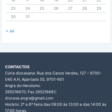
16
17
18
19
20
21
22
23
24
25
26
27
28
29
30
31
« Jul
CONTACTOS
Cúria diocesana: Rua dos Canos Verdes, 127 – 9700-
040 A.H, Apartado 55, 9701-901
Angra do Heroísmo.
295216670; Fax 295216661;
diocese.angra@gmail.com
Horário: 2ª a 6ª feira das 09:00 às 13:00 e das 14:00 às
17:00 horas.