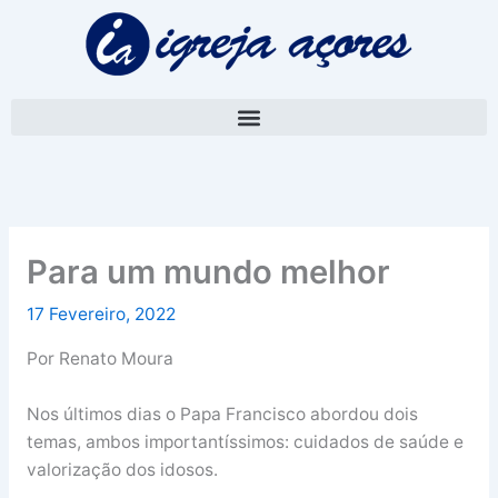
Skip
A
to
r
content
q
u
i
v
o
Para um mundo melhor
17 Fevereiro, 2022
Por Renato Moura
Nos últimos dias o Papa Francisco abordou dois
temas, ambos importantíssimos: cuidados de saúde e
valorização dos idosos.