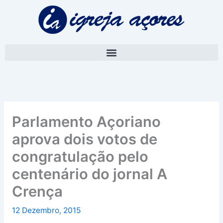
Skip
A
to
r
content
q
u
i
v
o
Parlamento Açoriano
aprova dois votos de
congratulação pelo
centenário do jornal A
Crença
12 Dezembro, 2015