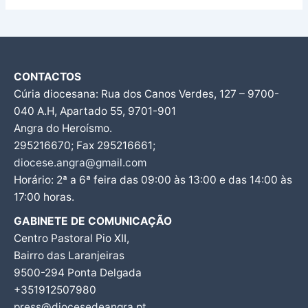
CONTACTOS
Cúria diocesana: Rua dos Canos Verdes, 127 – 9700-
040 A.H, Apartado 55, 9701-901
Angra do Heroísmo.
295216670; Fax 295216661;
diocese.angra@gmail.com
Horário: 2ª a 6ª feira das 09:00 às 13:00 e das 14:00 às
17:00 horas.
GABINETE DE COMUNICAÇÃO
Centro Pastoral Pio XII,
Bairro das Laranjeiras
9500-294 Ponta Delgada
+351912507980
press@diocesedeangra.pt