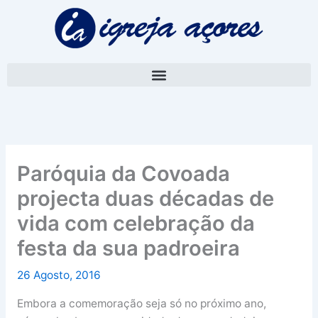
Skip
A
to
r
content
q
u
i
v
o
Paróquia da Covoada
projecta duas décadas de
vida com celebração da
festa da sua padroeira
26 Agosto, 2016
Embora a comemoração seja só no próximo ano,