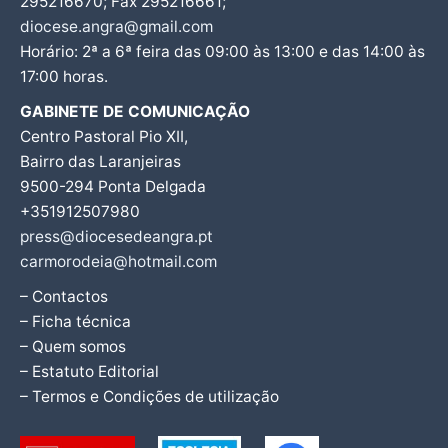
295216670; Fax 295216661;
diocese.angra@gmail.com
Horário: 2ª a 6ª feira das 09:00 às 13:00 e das 14:00 às
17:00 horas.
GABINETE DE COMUNICAÇÃO
Centro Pastoral Pio XII,
Bairro das Laranjeiras
9500-294 Ponta Delgada
+351912507980
press@diocesedeangra.pt
carmorodeia@hotmail.com
– Contactos
– Ficha técnica
– Quem somos
– Estatuto Editorial
– Termos e Condições de utilização