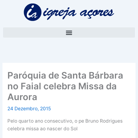
Skip
A
to
r
content
q
u
i
v
o
Paróquia de Santa Bárbara
no Faial celebra Missa da
Aurora
24 Dezembro, 2015
Pelo quarto ano consecutivo, o pe Bruno Rodrigues
celebra missa ao nascer do Sol