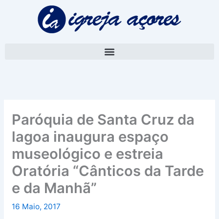
Skip
A
to
r
content
q
u
i
v
o
Paróquia de Santa Cruz da
lagoa inaugura espaço
museológico e estreia
Oratória “Cânticos da Tarde
e da Manhã”
16 Maio, 2017