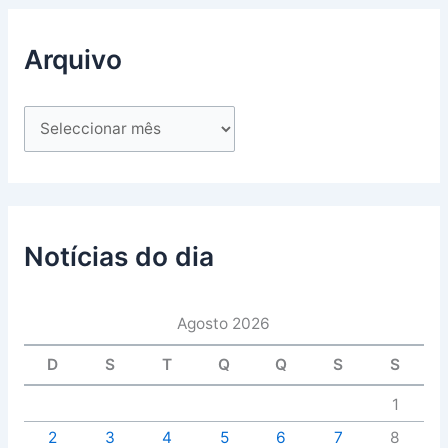
Arquivo
Notícias do dia
Agosto 2026
D
S
T
Q
Q
S
S
1
2
3
4
5
6
7
8