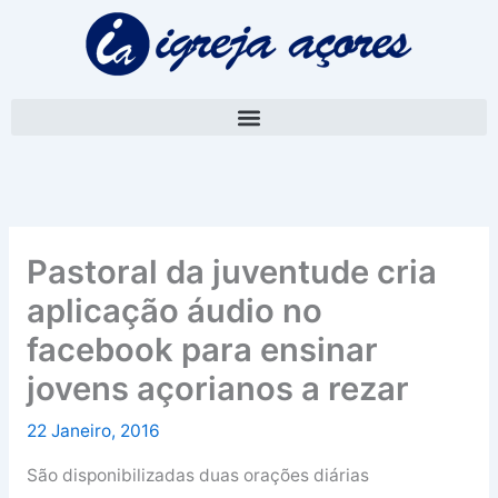
Skip
A
to
r
content
q
u
i
v
o
Pastoral da juventude cria
aplicação áudio no
facebook para ensinar
jovens açorianos a rezar
22 Janeiro, 2016
São disponibilizadas duas orações diárias