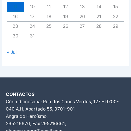
9
10
11
12
13
14
15
16
17
18
19
20
21
22
23
24
25
26
27
28
29
30
31
« Jul
CONTACTOS
Cúria diocesana: Rua dos Canos Verdes, 127 – 9700-
040 A.H, Apartado 55, 9701-901
Angra do Heroísmo.
295216670; Fax 295216661;
diocese.angra@gmail.com