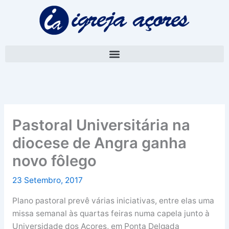
Skip
A
to
r
content
q
u
i
v
o
Pastoral Universitária na
diocese de Angra ganha
novo fôlego
23 Setembro, 2017
Plano pastoral prevê várias iniciativas, entre elas uma
missa semanal às quartas feiras numa capela junto à
Universidade dos Açores, em Ponta Delgada