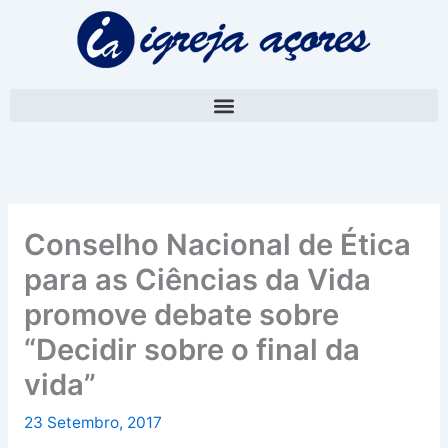
Skip
A
to
r
content
q
u
i
v
o
Conselho Nacional de Ética
para as Ciências da Vida
promove debate sobre
“Decidir sobre o final da
vida”
23 Setembro, 2017