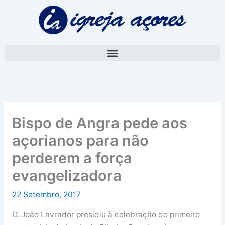
Skip
A
to
r
content
q
u
i
v
o
Bispo de Angra pede aos
açorianos para não
perderem a força
evangelizadora
22 Setembro, 2017
D. João Lavrador presidiu à celebração do primeiro